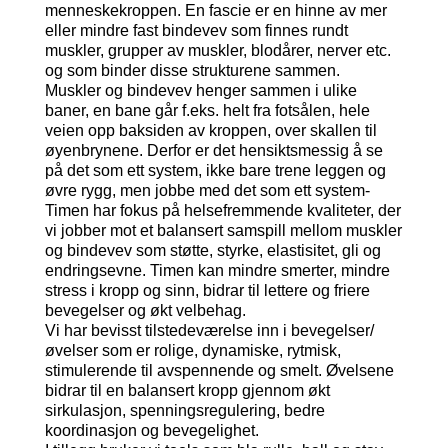
menneskekroppen. En fascie er en hinne av mer
eller mindre fast bindevev som finnes rundt
muskler, grupper av muskler, blodårer, nerver etc.
og som binder disse strukturene sammen.
Muskler og bindevev henger sammen i ulike
baner, en bane går f.eks. helt fra fotsålen, hele
veien opp baksiden av kroppen, over skallen til
øyenbrynene. Derfor er det hensiktsmessig å se
på det som ett system, ikke bare trene leggen og
øvre rygg, men jobbe med det som ett system-
Timen har fokus på helsefremmende kvaliteter, der
vi jobber mot et balansert samspill mellom muskler
og bindevev som støtte, styrke, elastisitet, gli og
endringsevne. Timen kan mindre smerter, mindre
stress i kropp og sinn, bidrar til lettere og friere
bevegelser og økt velbehag.
Vi har bevisst tilstedeværelse inn i bevegelser/
øvelser som er rolige, dynamiske, rytmisk,
stimulerende til avspennende og smelt. Øvelsene
bidrar til en balansert kropp gjennom økt
sirkulasjon, spenningsregulering, bedre
koordinasjon og bevegelighet.