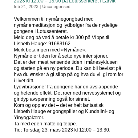
2023 kl 12:00 – 13:00 på Lotussenteret i Larvik
feb 21, 2023
|
Uncategorised
Velkommen til nymånegongbad med
nymånemeditasjon og lydbølger fra de nydelige
gongene i Lotussenteret.
Meld deg på ved å betale kr 300 på Vipps til
Lisbeth Hauge: 91688162
Merk betalingen med «Nymåne».
Nymåne er tiden for å sette nye intensjoner.
Det er den mest rensende tiden i månesyklusen
og starten på en ny periode. Du kan bli bevisst på
hva du ønsker å gi slipp på og hva du vil gi rom for
i livet ditt.
Lydvibrasjoner fra gongene har en avslappende
og helende effekt. Det roer ned nervesystemet og
gir dyp avspenning også for sinnet.
Kom og opplev det – det er helt fantastisk
Lisbeth Hauge er gongspiller og Kundalini- og
Yinyogalærer.
Ta med egen matte og teppe.
Tid: Torsdag 23. mars 2023 kl 12:00 – 13:30.