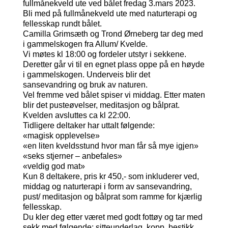
fullmånekveld ute ved bålet fredag 3.mars 2023.
Bli med på fullmånekveld ute med naturterapi og
fellesskap rundt bålet.
Camilla Grimsæth og Trond Ørneberg tar deg med
i gammelskogen fra Allum/ Kvelde.
Vi møtes kl 18:00 og fordeler utstyr i sekkene.
Deretter går vi til en egnet plass oppe på en høyde
i gammelskogen. Underveis blir det
sansevandring og bruk av naturen.
Vel fremme ved bålet spiser vi middag. Etter maten
blir det pusteøvelser, meditasjon og bålprat.
Kvelden avsluttes ca kl 22:00.
Tidligere deltaker har uttalt følgende:
«magisk opplevelse»
«en liten kveldsstund hvor man får så mye igjen»
«seks stjerner – anbefales»
«veldig god mat»
Kun 8 deltakere, pris kr 450,- som inkluderer ved,
middag og naturterapi i form av sansevandring,
pust/ meditasjon og bålprat som ramme for kjærlig
fellesskap.
Du kler deg etter været med godt fottøy og tar med
sekk med følgende: sitteunderlag, kopp, bestikk,