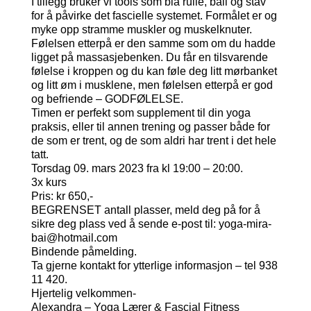
I tillegg bruker vi tools som bla rulle, ball og stav
for å påvirke det fascielle systemet. Formålet er og
myke opp stramme muskler og muskelknuter.
Følelsen etterpå er den samme som om du hadde
ligget på massasjebenken. Du får en tilsvarende
følelse i kroppen og du kan føle deg litt mørbanket
og litt øm i musklene, men følelsen etterpå er god
og befriende – GODFØLELSE.
Timen er perfekt som supplement til din yoga
praksis, eller til annen trening og passer både for
de som er trent, og de som aldri har trent i det hele
tatt.
Torsdag 09. mars 2023 fra kl 19:00 – 20:00.
3x kurs
Pris: kr 650,-
BEGRENSET antall plasser, meld deg på for å
sikre deg plass ved å sende e-post til: yoga-mira-
bai@hotmail.com
Bindende påmelding.
Ta gjerne kontakt for ytterlige informasjon – tel 938
11 420.
Hjertelig velkommen-
Alexandra – Yoga Lærer & Fascial Fitness