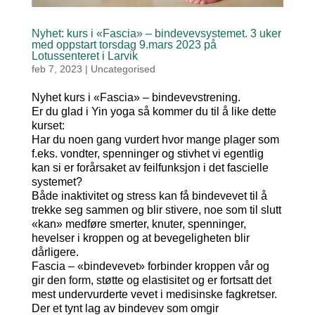
Nyhet: kurs i «Fascia» – bindevevsystemet. 3 uker
med oppstart torsdag 9.mars 2023 på
Lotussenteret i Larvik
feb 7, 2023
|
Uncategorised
Nyhet kurs i «Fascia» – bindevevstrening.
Er du glad i Yin yoga så kommer du til å like dette
kurset:
Har du noen gang vurdert hvor mange plager som
f.eks. vondter, spenninger og stivhet vi egentlig
kan si er forårsaket av feilfunksjon i det fascielle
systemet?
Både inaktivitet og stress kan få bindevevet til å
trekke seg sammen og blir stivere, noe som til slutt
«kan» medføre smerter, knuter, spenninger,
hevelser i kroppen og at bevegeligheten blir
dårligere.
Fascia – «bindevevet» forbinder kroppen vår og
gir den form, støtte og elastisitet og er fortsatt det
mest undervurderte vevet i medisinske fagkretser.
Der et tynt lag av bindevev som omgir