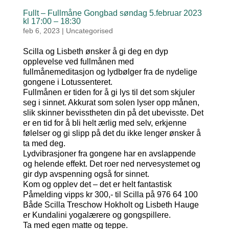
Fullt – Fullmåne Gongbad søndag 5.februar 2023
kl 17:00 – 18:30
feb 6, 2023
|
Uncategorised
Scilla og Lisbeth ønsker å gi deg en dyp
opplevelse ved fullmånen med
fullmånemeditasjon og lydbølger fra de nydelige
gongene i Lotussenteret.
Fullmånen er tiden for å gi lys til det som skjuler
seg i sinnet. Akkurat som solen lyser opp månen,
slik skinner bevisstheten din på det ubevisste. Det
er en tid for å bli helt ærlig med selv, erkjenne
følelser og gi slipp på det du ikke lenger ønsker å
ta med deg.
Lydvibrasjoner fra gongene har en avslappende
og helende effekt. Det roer ned nervesystemet og
gir dyp avspenning også for sinnet.
Kom og opplev det – det er helt fantastisk
Påmelding vipps kr 300,- til Scilla på 976 64 100
Både Scilla Treschow Hokholt og Lisbeth Hauge
er Kundalini yogalærere og gongspillere.
Ta med egen matte og teppe.