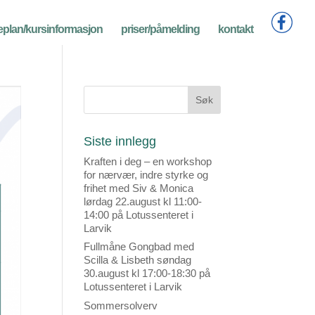
eplan/kursinformasjon
priser/påmelding
kontakt
Siste innlegg
Kraften i deg – en workshop
for nærvær, indre styrke og
frihet med Siv & Monica
lørdag 22.august kl 11:00-
14:00 på Lotussenteret i
Larvik
Fullmåne Gongbad med
Scilla & Lisbeth søndag
30.august kl 17:00-18:30 på
Lotussenteret i Larvik
Sommersolverv