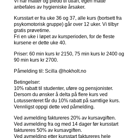
Vi har matter og pledd til utlån, egen matte
anbefales av hygieniske årsaker.
Kursstart er fra uke 36 og 37, alle kurs (bortsett fra
psykomotorisk gruppe) går over 12 uker. Vi tilbyr
gratis prøvetime.
Fri en uke i løpet av kursperioden, for de fleste
kursene er dette uke 40.
Priser: 60 min kurs kr 2150, 75 min kurs kr 2400 og
90 min kurs kr 2700.
Påmelding til: Scilla @hokholt.no
Betingelser:
10% rabatt til studenter, uføre og pensjonister.
Dersom du ønsker å delta på flere kurs ved
Lotussenteret får du 10% rabatt på samtlige kurs.
Vennligst oppgi dette ved påmelding.
Ved avmelding faktureres 20% av kursavgiften.
Ved avmelding fra og med 14 dager før kursstart
faktureres 50% av kursavgiften.
Ved avmelding etter kursstart faktureres hele