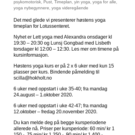
psykomotorisk
,
Pust
,
Timeplan
,
yin yoga
,
yoga for alle
,
yoga nybegynnere
,
yoga videregående
Det med glede vi presenterer høstens yoga
timeplan for Lotussenteret.
Nyhet er Lett yoga med Alexandra onsdager kl
19:30 – 20:30 og Lunsj Gongbad med Lisbeth
torsdager kl 12:00 – 12:30. Les mer om timene på
kursinformasjon.
Høstens yoga kurs er på 2 x 6 uker med kun 15
plasser per kurs. Bindende påmelding til
scilla@hokholt.no
6 uker med oppstart i uke 35-40; fra mandag
24.august – 1.oktober 2020.
6 uker med oppstart i uke 42-47; fra mandag
12.oktober – fredag 20.november 2020.
Du kan melde deg på begge kursperiodene
allerede nå. Priser per kursperiode: 60 min/ kr 1
150.-, 75 min/ kr 1 250,-, 90 min/ kr 1 400,-.