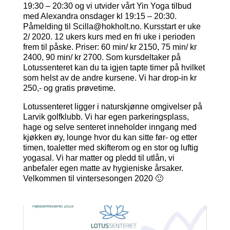
19:30 – 20:30 og vi utvider vårt Yin Yoga tilbud
med Alexandra onsdager kl 19:15 – 20:30.
Påmelding til Scilla@hokholt.no. Kursstart er uke
2/ 2020. 12 ukers kurs med en fri uke i perioden
frem til påske. Priser: 60 min/ kr 2150, 75 min/ kr
2400, 90 min/ kr 2700. Som kursdeltaker på
Lotussenteret kan du ta igjen tapte timer på hvilket
som helst av de andre kursene. Vi har drop-in kr
250,- og gratis prøvetime.
Lotussenteret ligger i naturskjønne omgivelser på
Larvik golfklubb. Vi har egen parkeringsplass,
hage og selve senteret inneholder inngang med
kjøkken øy, lounge hvor du kan sitte før- og etter
timen, toaletter med skifterom og en stor og luftig
yogasal. Vi har matter og pledd til utlån, vi
anbefaler egen matte av hygieniske årsaker.
Velkommen til vintersesongen 2020 🙂