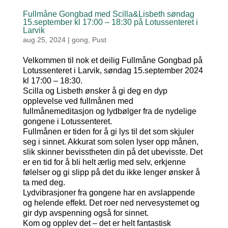
Fullmåne Gongbad med Scilla&Lisbeth søndag
15.september kl 17:00 – 18:30 på Lotussenteret i
Larvik
aug 25, 2024
|
gong
,
Pust
Velkommen til nok et deilig Fullmåne Gongbad på
Lotussenteret i Larvik, søndag 15.september 2024
kl 17:00 – 18:30.
Scilla og Lisbeth ønsker å gi deg en dyp
opplevelse ved fullmånen med
fullmånemeditasjon og lydbølger fra de nydelige
gongene i Lotussenteret.
Fullmånen er tiden for å gi lys til det som skjuler
seg i sinnet. Akkurat som solen lyser opp månen,
slik skinner bevisstheten din på det ubevisste. Det
er en tid for å bli helt ærlig med selv, erkjenne
følelser og gi slipp på det du ikke lenger ønsker å
ta med deg.
Lydvibrasjoner fra gongene har en avslappende
og helende effekt. Det roer ned nervesystemet og
gir dyp avspenning også for sinnet.
Kom og opplev det – det er helt fantastisk