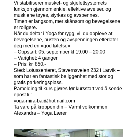
Vi stabiliserer muskel- og skjelettsystemets
funksjon gjennom enkle, effektive øvelser, og
musklene tøyes, styrkes og avspennes.
Timen er langsom, mer skånsom og bevegelsene
er roligere.
Når du deltar i Yoga for rygg, vil du oppleve at
bevegelsene, pusten og avspenningen etterlater
deg med en «god følelse».
– Oppstart: 05. september kl 19.00 – 20.00
– Varighet: 4 ganger
– Pris: kr. 850,-
Sted: Lotussenteret, Stavernsveien 232 i Larvik –
som har en fantastisk beliggenhet med stor og
gratis parkeringsplass.
Påmelding til kurs gjøres før kursstart ved å sende
epost til:
yoga-mira-bai@hotmail.com
Ta vare på kroppen din – Varmt velkommen
Alexandra – Yoga Lærer