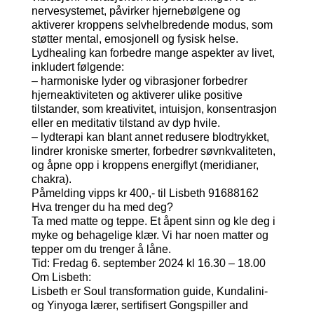
nervesystemet, påvirker hjernebølgene og
aktiverer kroppens selvhelbredende modus, som
støtter mental, emosjonell og fysisk helse.
Lydhealing kan forbedre mange aspekter av livet,
inkludert følgende:
– harmoniske lyder og vibrasjoner forbedrer
hjerneaktiviteten og aktiverer ulike positive
tilstander, som kreativitet, intuisjon, konsentrasjon
eller en meditativ tilstand av dyp hvile.
– lydterapi kan blant annet redusere blodtrykket,
lindrer kroniske smerter, forbedrer søvnkvaliteten,
og åpne opp i kroppens energiflyt (meridianer,
chakra).
Påmelding vipps kr 400,- til Lisbeth 91688162
Hva trenger du ha med deg?
Ta med matte og teppe. Et åpent sinn og kle deg i
myke og behagelige klær. Vi har noen matter og
tepper om du trenger å låne.
Tid: Fredag 6. september 2024 kl 16.30 – 18.00
Om Lisbeth:
Lisbeth er Soul transformation guide, Kundalini-
og Yinyoga lærer, sertifisert Gongspiller and