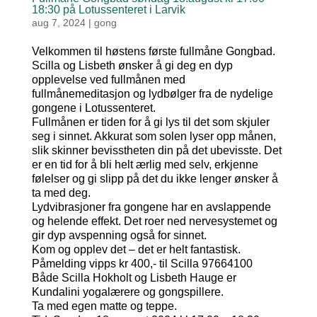
18:30 på Lotussenteret i Larvik
aug 7, 2024
|
gong
Velkommen til høstens første fullmåne Gongbad.
Scilla og Lisbeth ønsker å gi deg en dyp
opplevelse ved fullmånen med
fullmånemeditasjon og lydbølger fra de nydelige
gongene i Lotussenteret.
Fullmånen er tiden for å gi lys til det som skjuler
seg i sinnet. Akkurat som solen lyser opp månen,
slik skinner bevisstheten din på det ubevisste. Det
er en tid for å bli helt ærlig med selv, erkjenne
følelser og gi slipp på det du ikke lenger ønsker å
ta med deg.
Lydvibrasjoner fra gongene har en avslappende
og helende effekt. Det roer ned nervesystemet og
gir dyp avspenning også for sinnet.
Kom og opplev det – det er helt fantastisk.
Påmelding vipps kr 400,- til Scilla 97664100
Både Scilla Hokholt og Lisbeth Hauge er
Kundalini yogalærere og gongspillere.
Ta med egen matte og teppe.