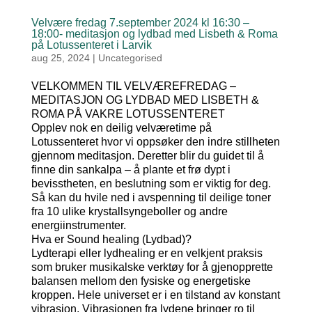
Velvære fredag 7.september 2024 kl 16:30 –
18:00- meditasjon og lydbad med Lisbeth & Roma
på Lotussenteret i Larvik
aug 25, 2024
|
Uncategorised
VELKOMMEN TIL VELVÆREFREDAG –
MEDITASJON OG LYDBAD MED LISBETH &
ROMA PÅ VAKRE LOTUSSENTERET
Opplev nok en deilig velværetime på
Lotussenteret hvor vi oppsøker den indre stillheten
gjennom meditasjon. Deretter blir du guidet til å
finne din sankalpa – å plante et frø dypt i
bevisstheten, en beslutning som er viktig for deg.
Så kan du hvile ned i avspenning til deilige toner
fra 10 ulike krystallsyngeboller og andre
energiinstrumenter.
Hva er Sound healing (Lydbad)?
Lydterapi eller lydhealing er en velkjent praksis
som bruker musikalske verktøy for å gjenopprette
balansen mellom den fysiske og energetiske
kroppen. Hele universet er i en tilstand av konstant
vibrasjon. Vibrasjonen fra lydene bringer ro til