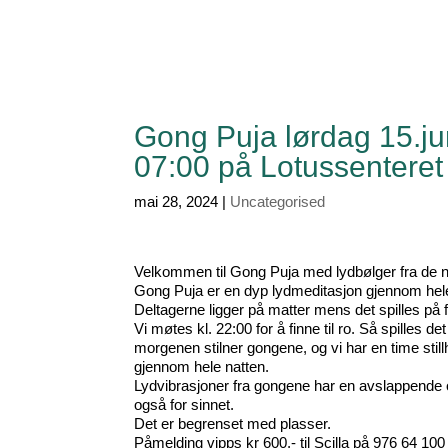
Gong Puja lørdag 15.jun
07:00 på Lotussenteret 
mai 28, 2024
|
Uncategorised
Velkommen til Gong Puja med lydbølger fra de n
Gong Puja er en dyp lydmeditasjon gjennom hele
Deltagerne ligger på matter mens det spilles på f
Vi møtes kl. 22:00 for å finne til ro. Så spilles 
morgenen stilner gongene, og vi har en time stillhe
gjennom hele natten.
Lydvibrasjoner fra gongene har en avslappende 
også for sinnet.
Det er begrenset med plasser.
Påmelding vipps kr 600,- til Scilla på 976 64 100