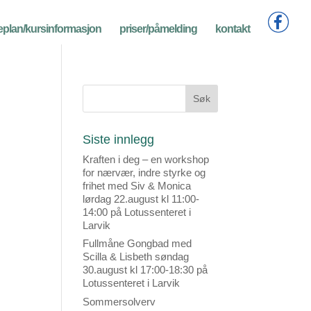
eplan/kursinformasjon
priser/påmelding
kontakt
Siste innlegg
Kraften i deg – en workshop
for nærvær, indre styrke og
frihet med Siv & Monica
lørdag 22.august kl 11:00-
14:00 på Lotussenteret i
Larvik
Fullmåne Gongbad med
Scilla & Lisbeth søndag
30.august kl 17:00-18:30 på
Lotussenteret i Larvik
Sommersolverv