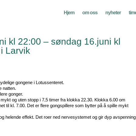
Hjem
om oss
nyheter
tim
i kl 22:00 – søndag 16.juni kl
i Larvik
ydelige gongene i Lotussenteret.
 natten.
lere gonger.
det mykt og uten stopp i 7,5 timer fra klokka 22.30. Klokka 6.00 om
t til kl. 7.00. Det er flere gongspillere som bytter på å spille mykt
og helende effekt. Det roer ned nervesystemet og gir dyp avspenning