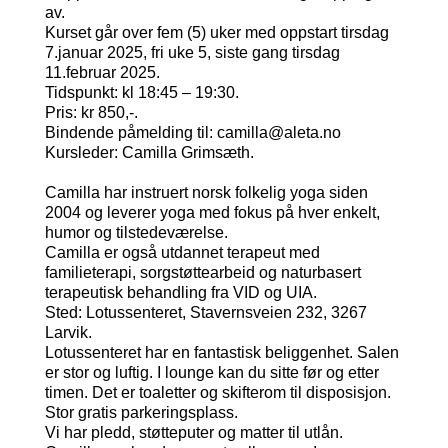
av.
Kurset går over fem (5) uker med oppstart tirsdag
7.januar 2025, fri uke 5, siste gang tirsdag
11.februar 2025.
Tidspunkt: kl 18:45 – 19:30.
Pris: kr 850,-.
Bindende påmelding til: camilla@aleta.no
Kursleder: Camilla Grimsæth.
Camilla har instruert norsk folkelig yoga siden
2004 og leverer yoga med fokus på hver enkelt,
humor og tilstedeværelse.
Camilla er også utdannet terapeut med
familieterapi, sorgstøttearbeid og naturbasert
terapeutisk behandling fra VID og UIA.
Sted: Lotussenteret, Stavernsveien 232, 3267
Larvik.
Lotussenteret har en fantastisk beliggenhet. Salen
er stor og luftig. I lounge kan du sitte før og etter
timen. Det er toaletter og skifterom til disposisjon.
Stor gratis parkeringsplass.
Vi har pledd, støtteputer og matter til utlån.