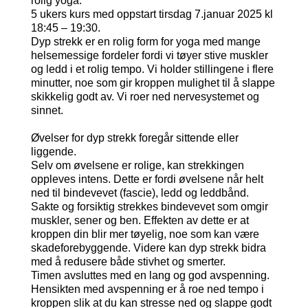
rolig yoga.
5 ukers kurs med oppstart tirsdag 7.januar 2025 kl
18:45 – 19:30.
Dyp strekk er en rolig form for yoga med mange
helsemessige fordeler fordi vi tøyer stive muskler
og ledd i et rolig tempo. Vi holder stillingene i flere
minutter, noe som gir kroppen mulighet til å slappe
skikkelig godt av. Vi roer ned nervesystemet og
sinnet.
Øvelser for dyp strekk foregår sittende eller
liggende.
Selv om øvelsene er rolige, kan strekkingen
oppleves intens. Dette er fordi øvelsene når helt
ned til bindevevet (fascie), ledd og leddbånd.
Sakte og forsiktig strekkes bindevevet som omgir
muskler, sener og ben. Effekten av dette er at
kroppen din blir mer tøyelig, noe som kan være
skadeforebyggende. Videre kan dyp strekk bidra
med å redusere både stivhet og smerter.
Timen avsluttes med en lang og god avspenning.
Hensikten med avspenning er å roe ned tempo i
kroppen slik at du kan stresse ned og slappe godt