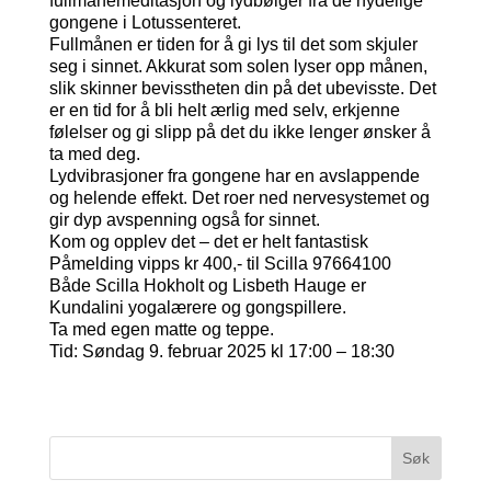
fullmånemeditasjon og lydbølger fra de nydelige
gongene i Lotussenteret.
Fullmånen er tiden for å gi lys til det som skjuler
seg i sinnet. Akkurat som solen lyser opp månen,
slik skinner bevisstheten din på det ubevisste. Det
er en tid for å bli helt ærlig med selv, erkjenne
følelser og gi slipp på det du ikke lenger ønsker å
ta med deg.
Lydvibrasjoner fra gongene har en avslappende
og helende effekt. Det roer ned nervesystemet og
gir dyp avspenning også for sinnet.
Kom og opplev det – det er helt fantastisk
Påmelding vipps kr 400,- til Scilla 97664100
Både Scilla Hokholt og Lisbeth Hauge er
Kundalini yogalærere og gongspillere.
Ta med egen matte og teppe.
Tid: Søndag 9. februar 2025 kl 17:00 – 18:30