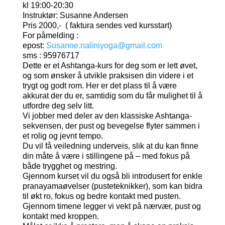
kl 19:00-20:30
Instruktør: Susanne Andersen
Pris 2000,- ( faktura sendes ved kursstart)
For påmelding :
epost:
Susanne.naliniyoga@gmail.com
sms : 95976717
Dette er et Ashtanga-kurs for deg som er lett øvet,
og som ønsker å utvikle praksisen din videre i et
trygt og godt rom. Her er det plass til å være
akkurat der du er, samtidig som du får mulighet til å
utfordre deg selv litt.
Vi jobber med deler av den klassiske Ashtanga-
sekvensen, der pust og bevegelse flyter sammen i
et rolig og jevnt tempo.
Du vil få veiledning underveis, slik at du kan finne
din måte å være i stillingene på – med fokus på
både trygghet og mestring.
Gjennom kurset vil du også bli introdusert for enkle
pranayamaøvelser (pusteteknikker), som kan bidra
til økt ro, fokus og bedre kontakt med pusten.
Gjennom timene legger vi vekt på nærvær, pust og
kontakt med kroppen.