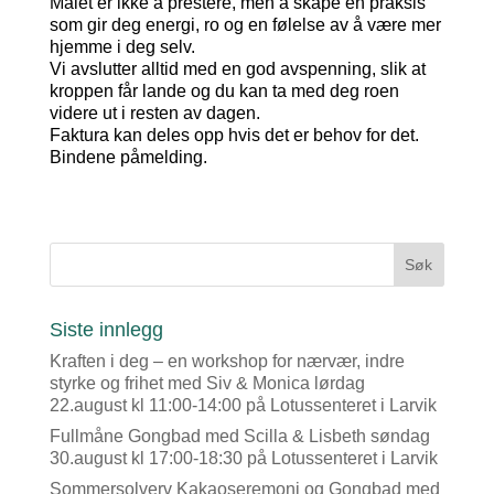
Målet er ikke å prestere, men å skape en praksis
som gir deg energi, ro og en følelse av å være mer
hjemme i deg selv.
Vi avslutter alltid med en god avspenning, slik at
kroppen får lande og du kan ta med deg roen
videre ut i resten av dagen.
Faktura kan deles opp hvis det er behov for det.
Bindene påmelding.
Siste innlegg
Kraften i deg – en workshop for nærvær, indre
styrke og frihet med Siv & Monica lørdag
22.august kl 11:00-14:00 på Lotussenteret i Larvik
Fullmåne Gongbad med Scilla & Lisbeth søndag
30.august kl 17:00-18:30 på Lotussenteret i Larvik
Sommersolverv Kakaoseremoni og Gongbad med